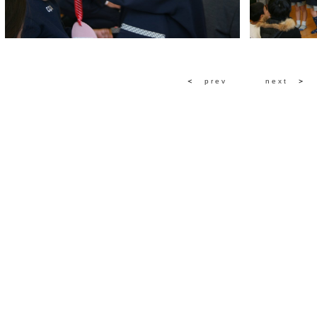
＜
prev
next
＞